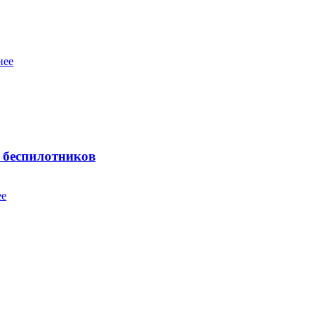
нее
 беспилотников
ее