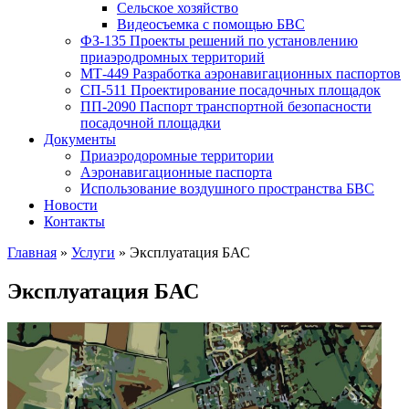
Сельское хозяйство
Видеосъемка с помощью БВС
ФЗ-135 Проекты решений по установлению
приаэродромных территорий
МТ-449 Разработка аэронавигационных паспортов
СП-511 Проектирование посадочных площадок
ПП-2090 Паспорт транспортной безопасности
посадочной площадки
Документы
Приаэродоромные территории
Аэронавигационные паспорта
Использование воздушного пространства БВС
Новости
Контакты
Главная
»
Услуги
»
Эксплуатация БАС
Эксплуатация БАС