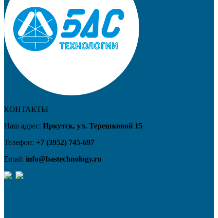
КОНТАКТЫ
Наш адрес:
Иркутск, ул. Терешковой 15
Телефон:
+7 (3952) 745-697
Email:
info@bastechnology.ru