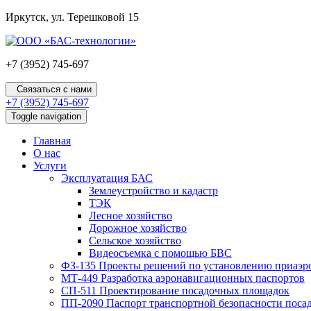
Иркутск, ул. Терешковой 15
+7 (3952) 745-697
Связаться с нами
+7 (3952) 745-697
Toggle navigation
Главная
О нас
Услуги
Эксплуатация БАС
Землеустройство и кадастр
ТЭК
Лесное хозяйство
Дорожное хозяйство
Сельское хозяйство
Видеосъемка с помощью БВС
ФЗ-135 Проекты решений по установлению приаэр
МТ-449 Разработка аэронавигационных паспортов
СП-511 Проектирование посадочных площадок
ПП-2090 Паспорт транспортной безопасности поса